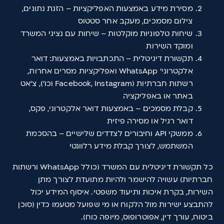
מסירת מידע באמצעות האפליקציות – הזנת נתונים,
צילום מסמכים, מעקב אחר סטטוס
שיחות טלפוניות מוקלטות – שיחות עם נציגי המשרד
ומוקד השירות
תקשורת דיגיטלית – התכתבויות באמצעות: דואר
אלקטרוני' WhatsApp ואפליקציות מסרים אחרות,
רשתות חברתיות (Facebook, Instagram וכו'), צ'אט
באתר או באפליקציה
קבלת מסמכים – באמצעות דואר אלקטרוני, פקס,
דואר רגיל או מסירה פיזית
ממשקי API וחיבורים לצדדים שלישיים – בהסכמת
המשתמש, לצורך קבלת מידע רלוונטי
כל תקשורת דיגיטלית עם המשרד (כולל WhatsApp ורשתות
חברתיות) עשויה להישמר ולהיות מתועדת לצורך מתן
השירות, בקרת איכות ותיעוד משפטי. איסוף המידע יכול
להתבצע ישירות מול הלקוח או מי שפועל מטעמו כדין (סוכן
ביטוח, עורך דין, אפוטרופוס, מיופה כוח).