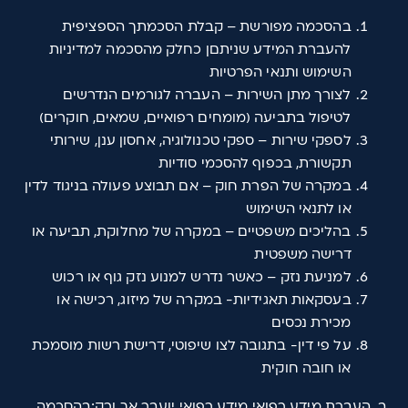
בהסכמה מפורשת – קבלת הסכמתך הספציפית
להעברת המידע שניתםן כחלק מהסכמה למדיניות
השימוש ותנאי הפרטיות
לצורך מתן השירות – העברה לגורמים הנדרשים
לטיפול בתביעה (מומחים רפואיים, שמאים, חוקרים)
לספקי שירות – ספקי טכנולוגיה, אחסון ענן, שירותי
תקשורת, בכפוף להסכמי סודיות
במקרה של הפרת חוק – אם תבוצע פעולה בניגוד לדין
או לתנאי השימוש
בהליכים משפטיים – במקרה של מחלוקת, תביעה או
דרישה משפטית
למניעת נזק – כאשר נדרש למנוע נזק גוף או רכוש
בעסקאות תאגידיות- במקרה של מיזוג, רכישה או
מכירת נכסים
על פי דין- בתגובה לצו שיפוטי, דרישת רשות מוסמכת
או חובה חוקית
ב. העברת מידע רפואי מידע רפואי יועבר אך ורק:בהסכמה