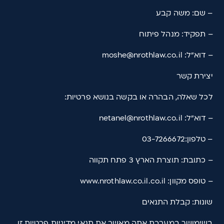
– שם: משה קבע
– תפקיד: מנהל פיתוח
– דוא"ל: moshe@nrothlaw.co.il
יצירת קשר
לכל שאלה, הבהרה או בקשה בנושא פרטיות:
– דוא"ל: netanel@nrothlaw.co.il
– טלפון:03-7266672
– כתובת: תוצרת הארץ 3 פתח תקווה
– טופס מקוון: www.nrothlaw.co.il.co.il
שונות: קבלת התנאים
בשימושך במערכת אתה מאשר את תנאי מדיניות פרטיות זו.