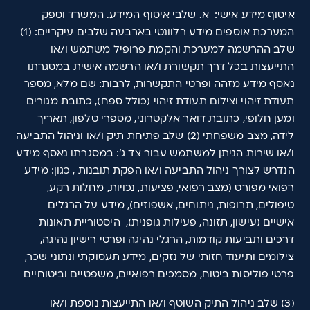
איסוף מידע אישי: א. שלבי איסוף המידע. המשרד וספק
המערכת אוספים מידע רלוונטי בארבעה שלבים עיקריים: (1)
שלב ההרשמה למערכת והקמת פרופיל משתמש ו/או
התייעצות בכל דרך תקשורת ו/או הרשמה אישית במסגרתו
נאסף מידע מזהה ופרטי התקשרות, לרבות: שם מלא, מספר
תעודת זיהוי וצילום תעודת זיהוי (כולל ספח), כתובת מגורים
ומען חלופי, כתובת דואר אלקטרוני, מספרי טלפון, תאריך
לידה, מצב משפחתי (2) שלב פתיחת תיק ו/או וניהול התביעה
ו/או שירות הניתן למשתמש עבור צד ג': במסגרתו נאסף מידע
הנדרש לצורך ניהול התביעה ו/או הפקת תובנות , כגון: מידע
רפואי מפורט (מצב רפואי, פציעות, נכויות, מחלות רקע,
טיפולים, תרופות, ניתוחים, אשפוזים), מידע על הרגלים
אישיים (עישון, תזונה, פעילות גופנית), היסטוריית תאונות
דרכים ותביעות קודמות, הרגלי נהיגה ופרטי רישיון נהיגה,
צילומים ותיעוד חזותי של נזקים, מידע תעסוקתי ונתוני שכר,
פרטי פוליסות ביטוח, מסמכים רפואיים, משפטיים וביטוחיים
(3) שלב ניהול התיק השוטף ו/או התייעצות נוספת ו/או