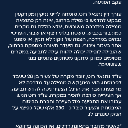
עקב הפגיעה.
עורך דין נתנאל רוט, מומחה לדיני נזיקין ומקרקעין
מבקש להדגיש כי נפילה ברחוב, אינה רק כתוצאה
מנפילה במדרכה משובשת, אלא כוללת גם מקרים
כמו: בור בכביש, משטח בלתי רציף או שבור, הפרשי
גבהים במדרכה, הצפה של ניקוז לא תקין, או מפגע
אחר באזור ציבורי. גם היעדר תאורה מספקת ברחוב,
שהובילה לנפילה יכולה להוות עילה לתביעה במקרים
מסוימים כמו גן מתקני משחקים פגומים בגני
שעשועים".
עו"ד נתנאל רוט, זוכר מקרה של צעיר בן 28 שעבד
לפרנסתו. הוא נפגע קשה מנפילה על מדרכה לא
מרוצפת ושבר את הרגל. הצעיר ניסה להגיש תביעה,
אך העירייה סירבה להכיר במקרה. עו"ד רוט הגיש
עבורו את התביעה מול העיירה וחברת הביטוח
המבטחת והצעיר קיבל כ- 250 אלף שקל כפיצוי על
הנזק שנגרם לו.
"כאשר מדובר בתאונת דרכים, אין הכוונה בדווקא