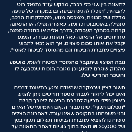
לתאונה בין שני כלי רכב", מבקש עו"ד נתנאל רוט
להבהיר. "תוכלו להגיש תביעה גם במקרה של פגיעה
מדלת של מכונית, ממכסה מנוע, מהתלקחות הרכב,
מנפילה באוטובוס וכדומה. כאשר הנפילה או התאונה
קרתה במהלך העבודה, בדרך אליה או בחזרה ממנה,
מתייחסים אל התאונה כאל תאונת עבודה. הנפגע
יקבל את אותו סכום פיצויים, אך הוא זכאי לתבוע
פיצויים מחברת הביטוח וגם מהמוסד לביטוח לאומי".
גובה הפיצוי שיתקבל מהמוסד לביטוח לאומי, מושפע
מהנזק שנגרם לנפגע וכן מגובה הנכות שנקבעה לו
והשכר החודשי שלו.
חשוב לציין שבמקרה שהאדם נפגע בתאונת דרכים
ואינו יכול לחזור לעבוד מספר חודשים ניתן להגיש
באופן מיידי תביעה לחברת הביטוח לצורך קבלת
"תשלום תכוף", שינו עבור הקיום היומיומי של האדם
ובני משפחתו בתקופה שאינו עובד. לאחרונה הצליח
משרדנו להוציא מחברת הביטוח תשלום תכוף בסך
של 20,000 ₪ וזאת בתוך 45 יום לאחר התאונה על